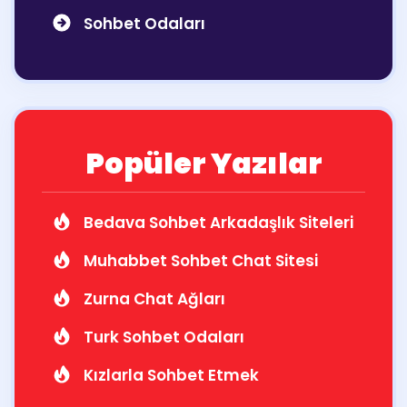
Sohbet Odaları
Popüler Yazılar
Bedava Sohbet Arkadaşlık Siteleri
Muhabbet Sohbet Chat Sitesi
Zurna Chat Ağları
Turk Sohbet Odaları
Kızlarla Sohbet Etmek