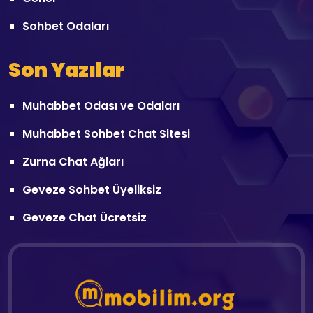
Sohbet Odaları
Son Yazılar
Muhabbet Odası ve Odaları
Muhabbet Sohbet Chat Sitesi
Zurna Chat Ağları
Geveze Sohbet Üyeliksiz
Geveze Chat Ücretsiz