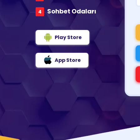
Sohbet Odaları
Play Store
App Store