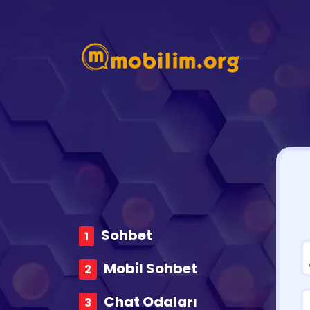
Sohbet
Mobil Sohbet
Chat Odaları