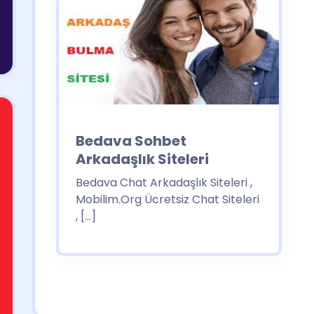
Bedava Sohbet
Arkadaşlık Siteleri
Bedava Chat Arkadaşlık Siteleri ,
Mobilim.Org Ücretsiz Chat Siteleri
, […]