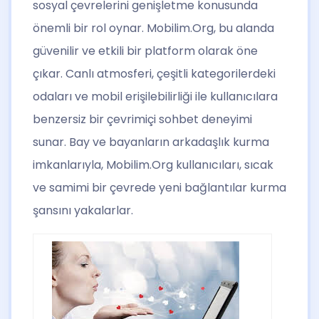
sosyal çevrelerini genişletme konusunda
önemli bir rol oynar. Mobilim.Org, bu alanda
güvenilir ve etkili bir platform olarak öne
çıkar. Canlı atmosferi, çeşitli kategorilerdeki
odaları ve mobil erişilebilirliği ile kullanıcılara
benzersiz bir çevrimiçi sohbet deneyimi
sunar. Bay ve bayanların arkadaşlık kurma
imkanlarıyla, Mobilim.Org kullanıcıları, sıcak
ve samimi bir çevrede yeni bağlantılar kurma
şansını yakalarlar.