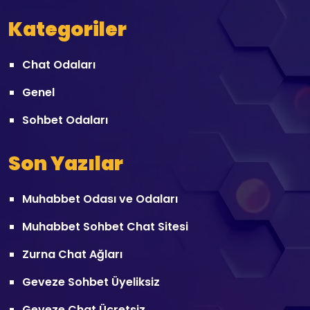
Kategoriler
Chat Odaları
Genel
Sohbet Odaları
Son Yazılar
Muhabbet Odası ve Odaları
Muhabbet Sohbet Chat Sitesi
Zurna Chat Ağları
Geveze Sohbet Üyeliksiz
Geveze Chat Ücretsiz