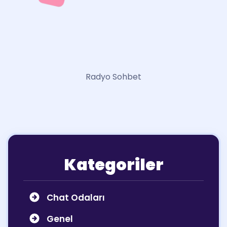
Radyo Sohbet
Kategoriler
Chat Odaları
Genel