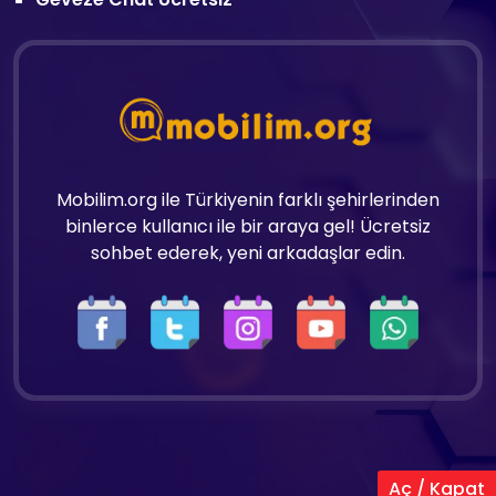
Mobilim.org ile Türkiyenin farklı şehirlerinden
binlerce kullanıcı ile bir araya gel! Ücretsiz
sohbet ederek, yeni arkadaşlar edin.
Aç / Kapat