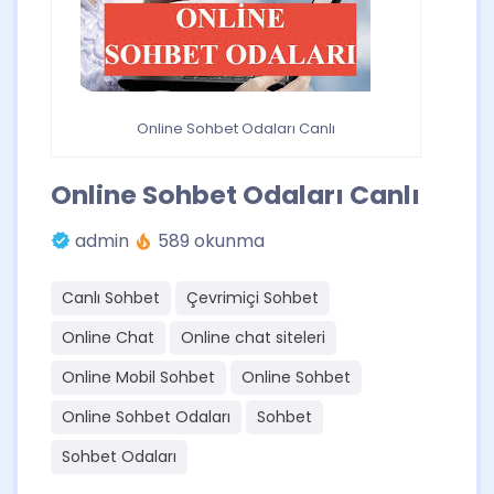
Online Sohbet Odaları Canlı
Online Sohbet Odaları Canlı
admin
589 okunma
Canlı Sohbet
Çevrimiçi Sohbet
Online Chat
Online chat siteleri
Online Mobil Sohbet
Online Sohbet
Online Sohbet Odaları
Sohbet
Sohbet Odaları